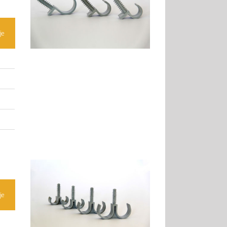
je
je