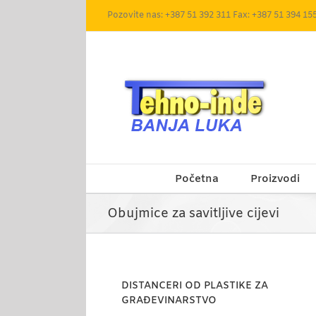
Skip
Pozovite nas: +387 51 392 311 Fax: +387 51 394 15
to
content
Početna
Proizvodi
Obujmice za savitljive cijevi
DISTANCERI OD PLASTIKE ZA
GRAĐEVINARSTVO