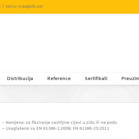
5
|
tehno-inde@blic.net
Distribucija
Reference
Sertifikati
Preuzi
– Namjena: za fiksiranje savitljive cijevi u zidu ili na podu
– Usaglašeno sa EN 61386-1:2008; EN 61386-25:2011