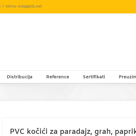
5
|
tehno-inde@blic.net
Distribucija
Reference
Sertifikati
Preuzi
PVC kočići za paradajz, grah, papri