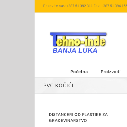
Skip
Pozovite nas: +387 51 392 311 Fax: +387 51 394 15
to
content
Početna
Proizvodi
PVC KOČIĆI
DISTANCERI OD PLASTIKE ZA
GRAĐEVINARSTVO