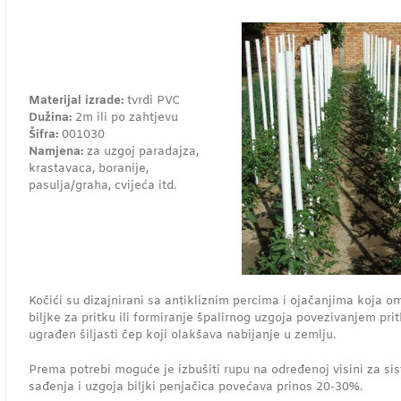
Materijal izrade:
tvrdi PVC
Dužina:
2m ili po zahtjevu
Šifra:
001030
Namjena:
za uzgoj paradajza,
krastavaca, boranije,
pasulja/graha, cvijeća itd.
Kočići su dizajnirani sa antikliznim percima i ojačanjima koja 
biljke za pritku ili formiranje špalirnog uzgoja povezivanjem pri
ugrađen šiljasti čep koji olakšava nabijanje u zemlju.
Prema potrebi moguće je izbušiti rupu na određenoj visini za si
sađenja i uzgoja biljki penjačica povećava prinos 20-30%.