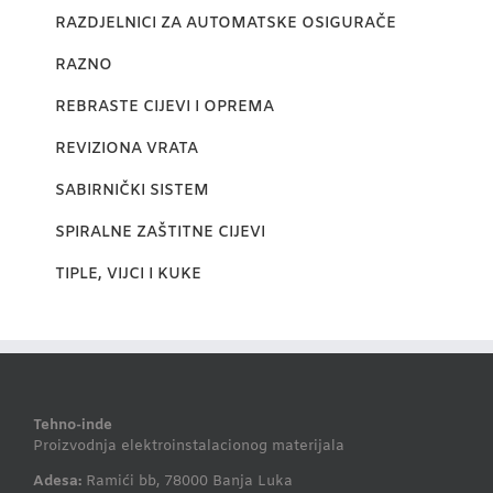
RAZDJELNICI ZA AUTOMATSKE OSIGURAČE
RAZNO
REBRASTE CIJEVI I OPREMA
REVIZIONA VRATA
SABIRNIČKI SISTEM
SPIRALNE ZAŠTITNE CIJEVI
TIPLE, VIJCI I KUKE
Tehno-inde
Proizvodnja elektroinstalacionog materijala
Adesa:
Ramići bb, 78000 Banja Luka