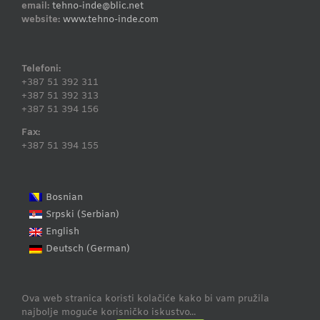
email:
tehno-inde@blic.net
website:
www.tehno-inde.com
Telefoni:
+387 51 392 311
+387 51 392 313
+387 51 394 156
Fax:
+387 51 394 155
Bosnian
Serbian
Srpski
(
)
English
German
Deutsch
(
)
Ova web stranica koristi kolačiće kako bi vam pružila
najbolje moguće korisničko iskustvo...