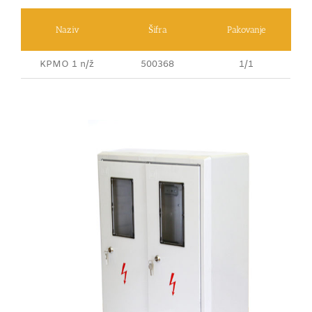
Naziv
Šifra
Pakovanje
KPMO 1 n/ž
500368
1/1