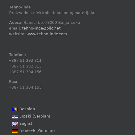
Tehno-inde
Proizvodnja elektroinstalacionog materijala
Adesa:
Ramići bb, 78000 Banja Luka
email:
tehno-inde@blic.net
website:
www.tehno-inde.com
Telefoni:
+387 51 392 311
+387 51 392 313
+387 51 394 156
Fax:
+387 51 394 155
Bosnian
Serbian
Srpski
(
)
English
German
Deutsch
(
)