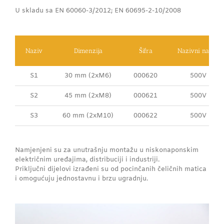
U skladu sa EN 60060-3/2012; EN 60695-2-10/2008
Naziv
Dimenzija
Šifra
Nazivni napon
S1
30 mm (2xM6)
000620
500V
S2
45 mm (2xM8)
000621
500V
S3
60 mm (2xM10)
000622
500V
Namjenjeni su za unutrašnju montažu u niskonaponskim
električnim uređajima, distribuciji i industriji.
Priključni dijelovi izrađeni su od pocinčanih čeličnih matica
i omogućuju jednostavnu i brzu ugradnju.