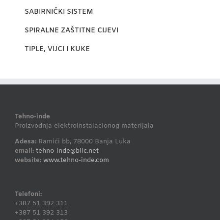
SABIRNIČKI SISTEM
SPIRALNE ZAŠTITNE CIJEVI
TIPLE, VIJCI I KUKE
Tehno-inde
Proizvodnja elektroinstalacionog materijala
Adesa:
Ramići bb, 78000 Banja Luka
email:
tehno-inde@blic.net
website:
www.tehno-inde.com
Telefoni:
+387 51 392 311
+387 51 392 313