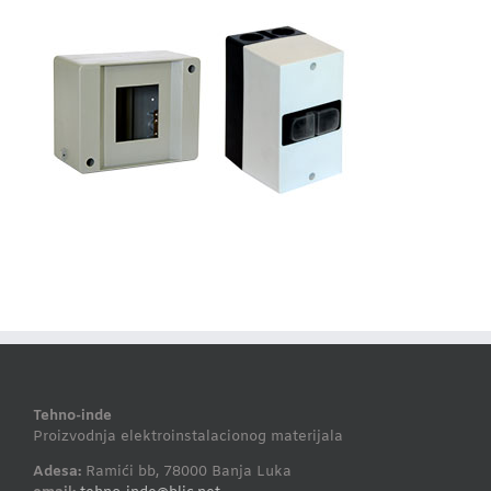
Tehno-inde
Proizvodnja elektroinstalacionog materijala
Adesa:
Ramići bb, 78000 Banja Luka