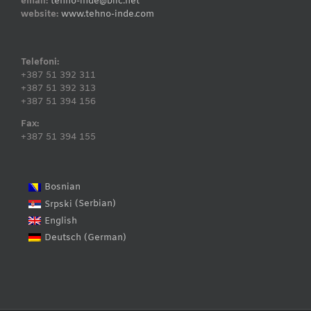
email:
tehno-inde@blic.net
website:
www.tehno-inde.com
Telefoni:
+387 51 392 311
+387 51 392 313
+387 51 394 156
Fax:
+387 51 394 155
Bosnian
Serbian
Srpski
(
)
English
German
Deutsch
(
)