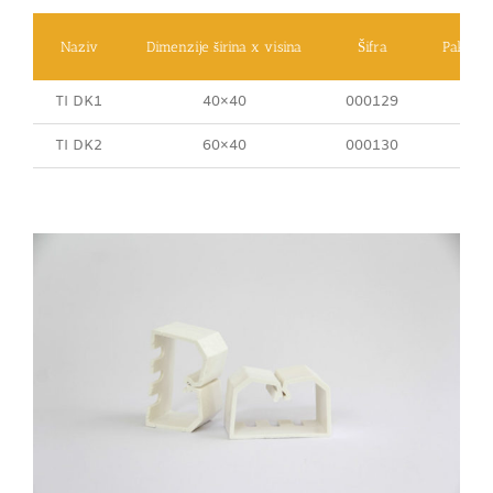
Naziv
Dimenzije širina x visina
Šifra
Pakovan
TI DK1
40×40
000129
10
TI DK2
60×40
000130
10