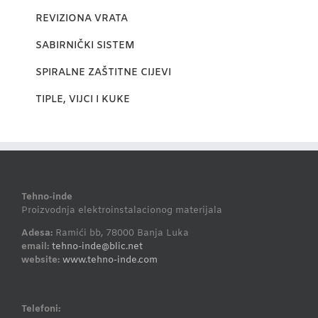
REVIZIONA VRATA
SABIRNIČKI SISTEM
SPIRALNE ZAŠTITNE CIJEVI
TIPLE, VIJCI I KUKE
Tehno-inde
Proizvodnja elektroinstalacionog materijala
Adesa:
Ramići bb, 78000 Banja Luka
email:
tehno-inde@blic.net
website:
www.tehno-inde.com
Telefoni: