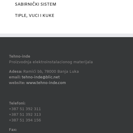
SABIRNIČKI SISTEM
TIPLE, VIJCI I KUKE
Tehno-inde
Proizvodnja elektroinstalacionog materijala
Adesa:
Ramići bb, 78000 Banja Luka
email:
tehno-inde@blic.net
website:
www.tehno-inde.com
Telefoni:
+387 51 392 311
+387 51 392 313
+387 51 394 156
Fax: