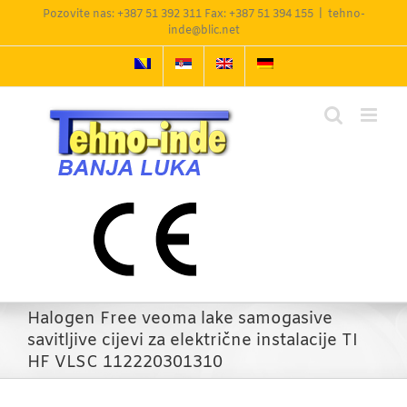
Skip
Pozovite nas: +387 51 392 311 Fax: +387 51 394 155
|
tehno-
to
inde@blic.net
content
Halogen Free veoma lake samogasive
savitljive cijevi za električne instalacije TI
HF VLSC 112220301310