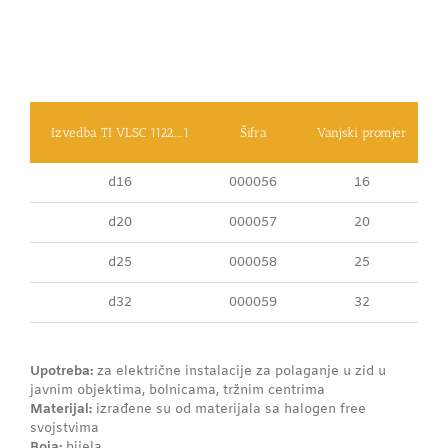
Izvedba TI VLSC 1122……1
Šifra
Vanjski promjer
d16
000056
16
d20
000057
20
d25
000058
25
d32
000059
32
Upotreba:
za električne instalacije za polaganje u zid u
javnim objektima, bolnicama, tržnim centrima
Materijal:
izrađene su od materijala sa halogen free
svojstvima
Boja:
bijela