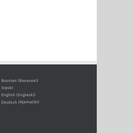
Bosanski
Bosnian
(
)
Srpski
Engleski
English
(
)
Njemački
Deutsch
(
)