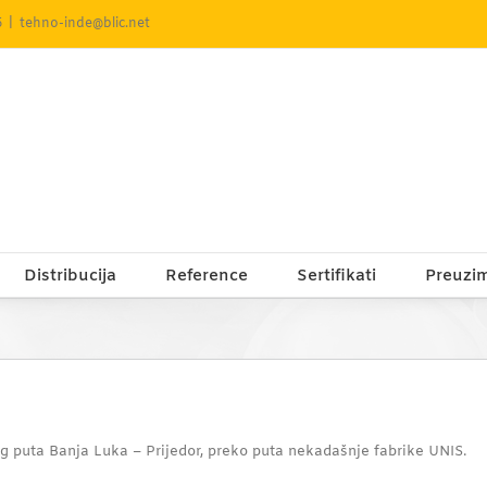
5
|
tehno-inde@blic.net
Distribucija
Reference
Sertifikati
Preuzi
 puta Banja Luka – Prijedor, preko puta nekadašnje fabrike UNIS.