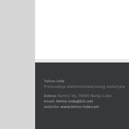
Tehno-inde
Proizvodnja elektroinstalacionog materijala
Adesa:
Ramići bb, 78000 Banja Luka
email:
tehno-inde@blic.net
website:
www.tehno-inde.com