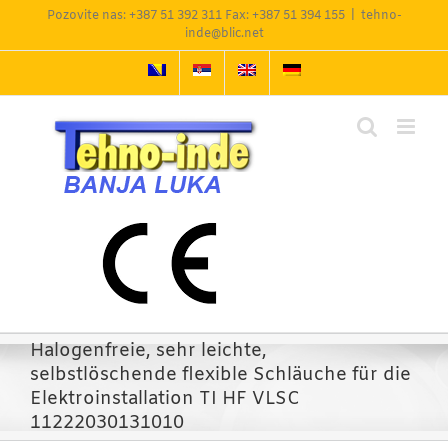
Skip
Pozovite nas: +387 51 392 311 Fax: +387 51 394 155
|
tehno-
to
inde@blic.net
content
Halogenfreie, sehr leichte,
selbstlöschende flexible Schläuche für die
Elektroinstallation TI HF VLSC
11222030131010