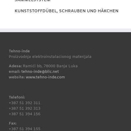
SAMMELSYSTEM
KUNSTSTOFFDÜBEL, SCHRAUBEN UND HÄKCHEN
Tehno-inde
Proizvodnja elektroinstalacionog materijala
Adesa:
Ramići bb, 78000 Banja Luka
email:
tehno-inde@blic.net
website:
www.tehno-inde.com
Telefoni:
+387 51 392 311
+387 51 392 313
+387 51 394 156
Fax:
+387 51 394 155