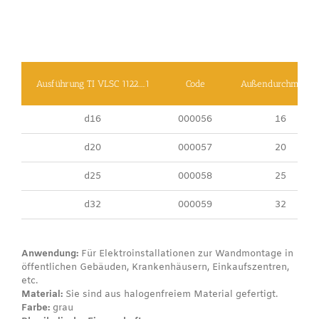
Ausführung TI VLSC 1122……1
Code
Außendurchmesse
d16
000056
16
d20
000057
20
d25
000058
25
d32
000059
32
Anwendung:
Für Elektroinstallationen zur Wandmontage in
öffentlichen Gebäuden, Krankenhäusern, Einkaufszentren,
etc.
Material:
Sie sind aus halogenfreiem Material gefertigt.
Farbe:
grau