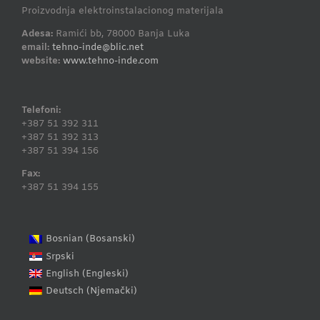
Proizvodnja elektroinstalacionog materijala
Adesa:
Ramići bb, 78000 Banja Luka
email:
tehno-inde@blic.net
website:
www.tehno-inde.com
Telefoni:
+387 51 392 311
+387 51 392 313
+387 51 394 156
Fax:
+387 51 394 155
Bosanski
Bosnian
(
)
Srpski
Engleski
English
(
)
Njemački
Deutsch
(
)