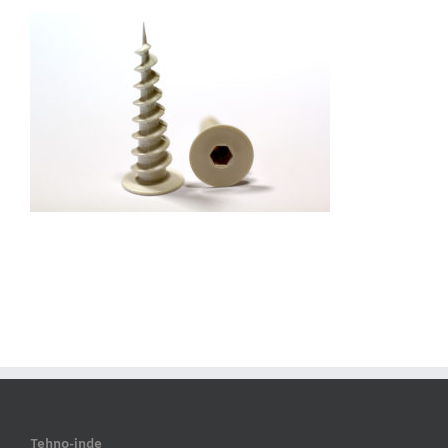
Tehno-inde