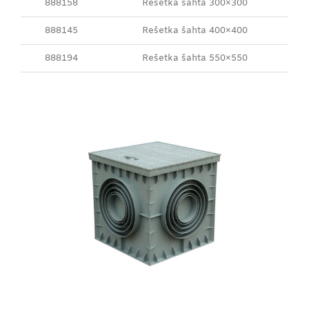
888158
Rešetka šahta 300×300
888145
Rešetka šahta 400×400
888194
Rešetka šahta 550×550