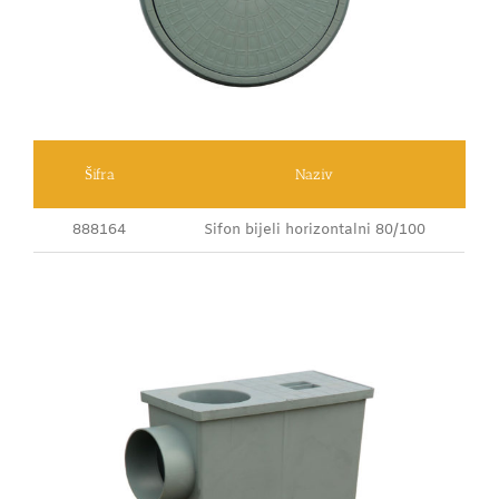
Šifra
Naziv
888164
Sifon bijeli horizontalni 80/100