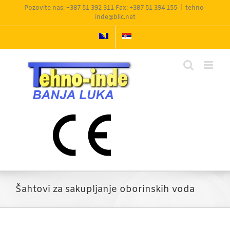
Skip
Pozovite nas: +387 51 392 311 Fax: +387 51 394 155
|
tehno-
to
inde@blic.net
content
Šahtovi za sakupljanje oborinskih voda