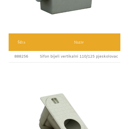
Šifra
Naziv
888256
Sifon bijeli vertikalni 110/125 pjeskolovac