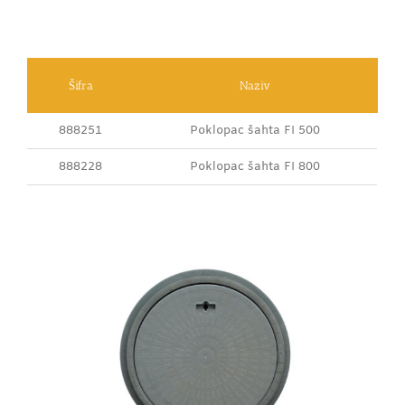
Šifra
Naziv
888251
Poklopac šahta FI 500
888228
Poklopac šahta FI 800