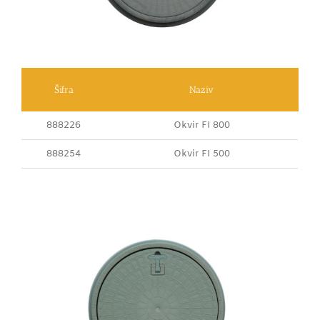
Šifra
Naziv
888226
Okvir FI 800
888254
Okvir FI 500