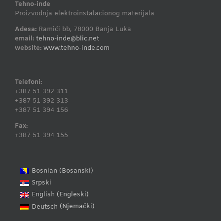
Tehno-inde
Proizvodnja elektroinstalacionog materijala
Adesa:
Ramići bb, 78000 Banja Luka
email:
tehno-inde@blic.net
website:
www.tehno-inde.com
Telefoni:
+387 51 392 311
+387 51 392 313
+387 51 394 156
Fax:
+387 51 394 155
Bosanski
Bosnian
(
)
Srpski
Engleski
English
(
)
Njemački
Deutsch
(
)