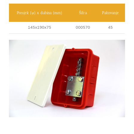
Presjek (φ) x dubina (mm)
Šifra
Pakovanje
145x190x75
000570
45