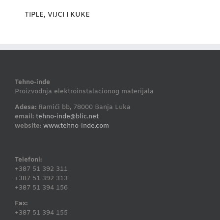
TIPLE, VIJCI I KUKE
Tehno-inde
Proizvodnja elektroinstalacionog materijala
Adesa:
Ramići bb, 78000 Banja Luka
email:
tehno-inde@blic.net
website:
www.tehno-inde.com
Telefoni:
+387 51 392 311
+387 51 392 313
+387 51 394 156
Fax:
+387 51 394 155