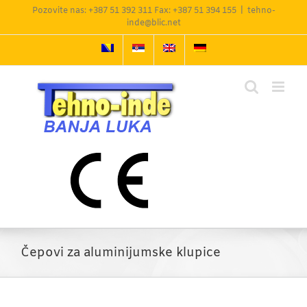
Skip
Pozovite nas: +387 51 392 311 Fax: +387 51 394 155
|
tehno-
to
inde@blic.net
content
Čepovi za aluminijumske klupice