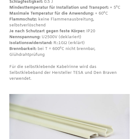
Schlagfestigkeit:
0.5 J
Mindesttemperatur für Installation und Transport:
+ 5⁰C
Maximale Temperatur für die Anwendung:
+ 60⁰C
Flammschutz:
keine Flammenausbreitung,
selbstverlöschend
Je nach Schutzart gegen feste Körper:
IP20
Nennspannung:
U2500V (deklariert)
Isolationswiderstand:
R≥1GΩ (erklärt)
Brennbarkeit:
bei T = 600⁰C nicht brennbar,
Glühdrahtprüfung
Für die selbstklebende Kabelrinne wird das
Selbstklebeband der Hersteller TESA und Den Braven
verwendet.