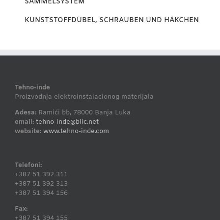
SAMMELSYSTEM
KUNSTSTOFFDÜBEL, SCHRAUBEN UND HÄKCHEN
Tehno-inde
Proizvodnja elektroinstalacionog materijala
Adesa:
Ramići bb, 78000 Banja Luka
email:
tehno-inde@blic.net
website:
www.tehno-inde.com
Telefoni:
+387 51 392 311
+387 51 392 313
+387 51 394 156
Fax:
+387 51 394 155