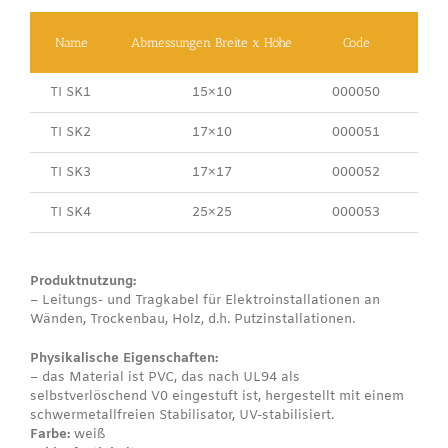
Name
Abmessungen Breite x Höhe
Code
Verp
TI SK1
15×10
000050
TI SK2
17×10
000051
TI SK3
17×17
000052
TI SK4
25×25
000053
Produktnutzung:
– Leitungs- und Tragkabel für Elektroinstallationen an
Wänden, Trockenbau, Holz, d.h. Putzinstallationen.
Physikalische Eigenschaften:
– das Material ist PVC, das nach UL94 als
selbstverlöschend V0 eingestuft ist, hergestellt mit einem
schwermetallfreien Stabilisator, UV-stabilisiert.
Farbe:
weiß