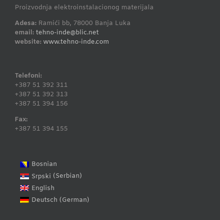
Proizvodnja elektroinstalacionog materijala
Adesa:
Ramići bb, 78000 Banja Luka
email:
tehno-inde@blic.net
website:
www.tehno-inde.com
Telefoni:
+387 51 392 311
+387 51 392 313
+387 51 394 156
Fax:
+387 51 394 155
Bosnian
Serbian
Srpski
(
)
English
German
Deutsch
(
)