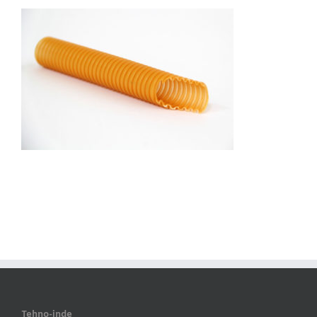
Tehno-inde