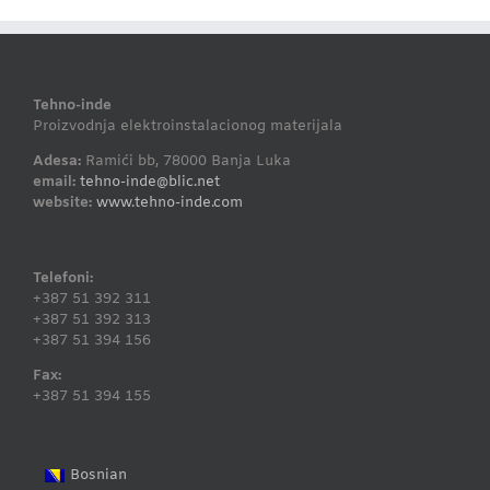
Tehno-inde
Proizvodnja elektroinstalacionog materijala
Adesa:
Ramići bb, 78000 Banja Luka
email:
tehno-inde@blic.net
website:
www.tehno-inde.com
Telefoni:
+387 51 392 311
+387 51 392 313
+387 51 394 156
Fax:
+387 51 394 155
Bosnian