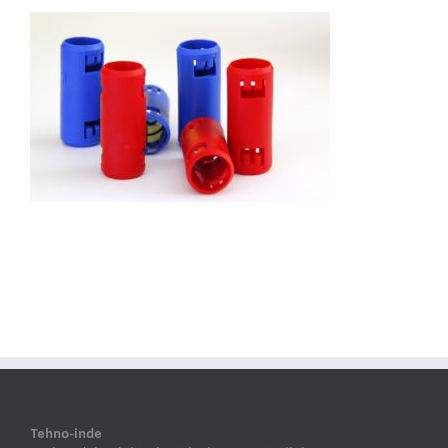
Tehno-inde