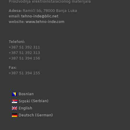
Proizvodnja elektroinstalacionog materijala
Adesa:
Ramići bb, 78000 Banja Luka
email:
tehno-inde@blic.net
website:
www.tehno-inde.com
Telefoni:
+387 51 392 311
+387 51 392 313
+387 51 394 156
Fax:
+387 51 394 155
Bosnian
Serbian
Srpski
(
)
English
German
Deutsch
(
)