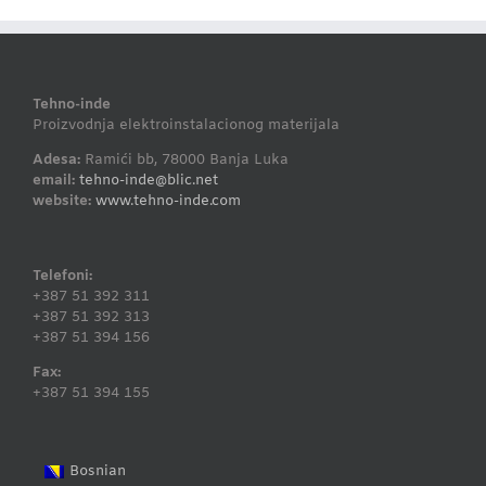
Tehno-inde
Proizvodnja elektroinstalacionog materijala
Adesa:
Ramići bb, 78000 Banja Luka
email:
tehno-inde@blic.net
website:
www.tehno-inde.com
Telefoni:
+387 51 392 311
+387 51 392 313
+387 51 394 156
Fax:
+387 51 394 155
Bosnian