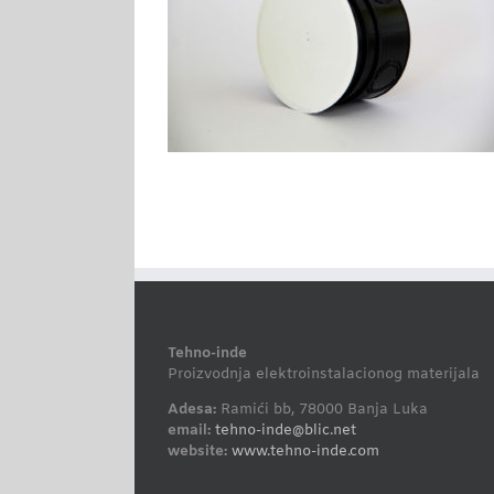
Tehno-inde
Proizvodnja elektroinstalacionog materijala
Adesa:
Ramići bb, 78000 Banja Luka
email:
tehno-inde@blic.net
website:
www.tehno-inde.com