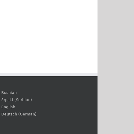
Bosnian
Serbian
Srpski
(
)
English
German
Deutsch
(
)