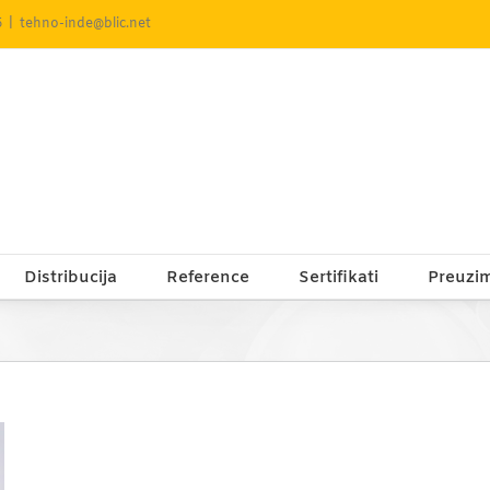
5
|
tehno-inde@blic.net
Distribucija
Reference
Sertifikati
Preuzi