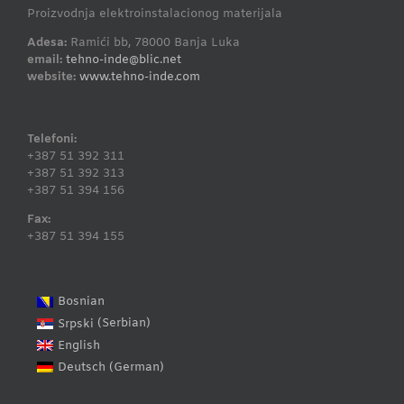
Proizvodnja elektroinstalacionog materijala
Adesa:
Ramići bb, 78000 Banja Luka
email:
tehno-inde@blic.net
website:
www.tehno-inde.com
Telefoni:
+387 51 392 311
+387 51 392 313
+387 51 394 156
Fax:
+387 51 394 155
Bosnian
Serbian
Srpski
(
)
English
German
Deutsch
(
)