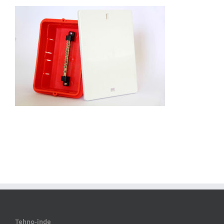
Tehno-inde