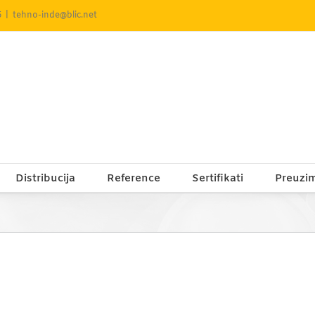
5
|
tehno-inde@blic.net
Distribucija
Reference
Sertifikati
Preuzi