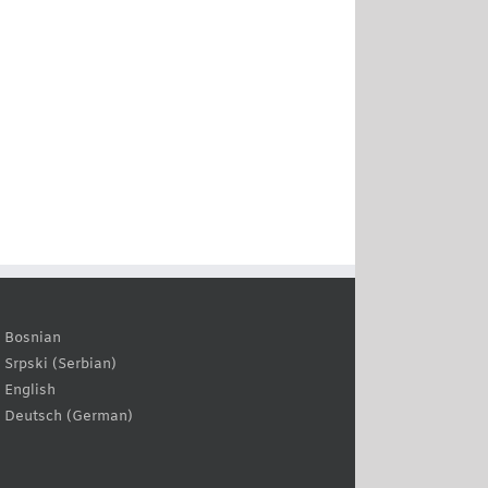
Bosnian
Serbian
Srpski
(
)
English
German
Deutsch
(
)