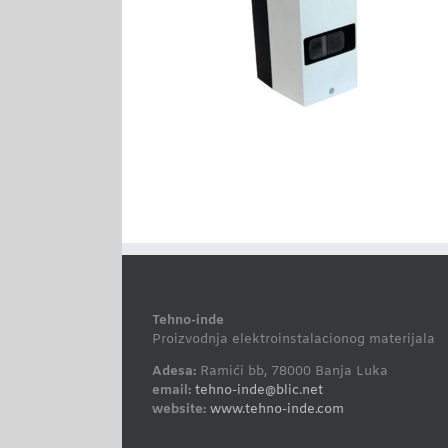
Tehno-inde
Proizvodnja elektroinstalacionog materijala
Adesa:
Ramići bb, 78000 Banja Luka
email:
tehno-inde@blic.net
website:
www.tehno-inde.com