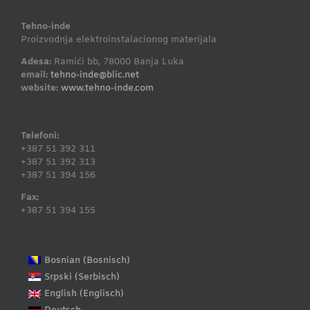
Tehno-inde
Proizvodnja elektroinstalacionog materijala
Adesa:
Ramići bb, 78000 Banja Luka
email:
tehno-inde@blic.net
website:
www.tehno-inde.com
Telefoni:
+387 51 392 311
+387 51 392 313
+387 51 394 156
Fax:
+387 51 394 155
Bosnisch
Bosnian
(
)
Serbisch
Srpski
(
)
Englisch
English
(
)