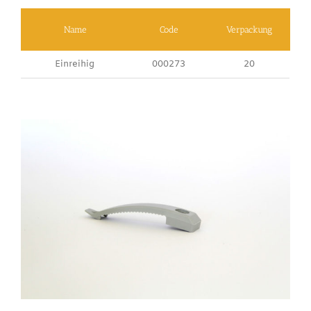
Name
Code
Verpackung
Einreihig
000273
20