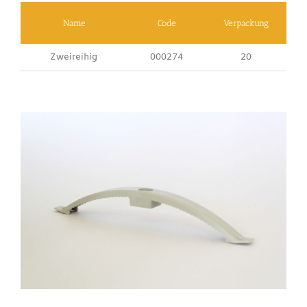
Name
Code
Verpackung
Zweireihig
000274
20