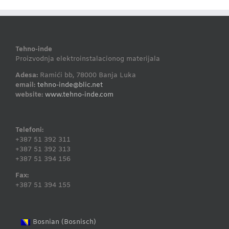
Tehno-inde
Proizvodnja elektroinstalacionog materijala
Adesa:
Ramići bb, 78000 Banja Luka
email:
tehno-inde@blic.net
website:
www.tehno-inde.com
Telefoni:
+387 51 392 311
+387 51 392 313
+387 51 394 156
Fax:
+387 51 394 155
Bosnisch
Bosnian
(
)