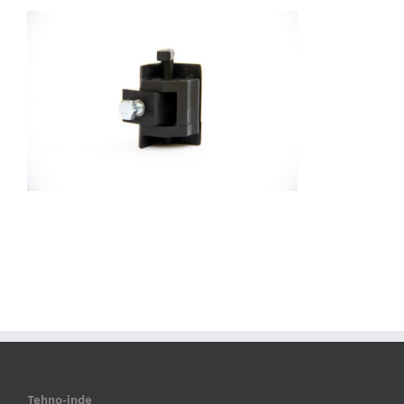
Tehno-inde