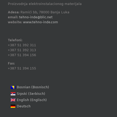
Proizvodnja elektroinstalacionog materijala
Adesa:
Ramići bb, 78000 Banja Luka
email:
tehno-inde@blic.net
website:
www.tehno-inde.com
Telefoni:
+387 51 392 311
+387 51 392 313
+387 51 394 156
Fax:
+387 51 394 155
Bosnisch
Bosnian
(
)
Serbisch
Srpski
(
)
Englisch
English
(
)
Deutsch