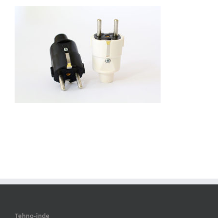
Tehno-inde