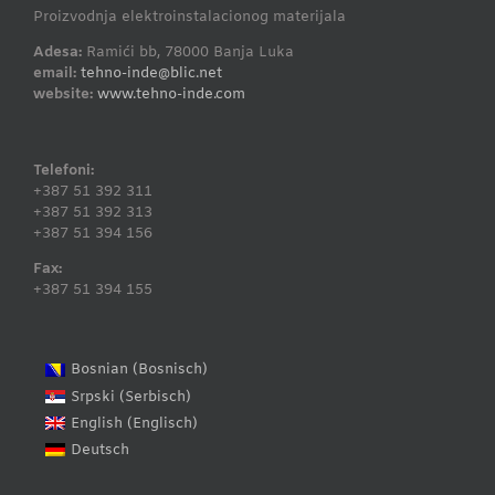
Proizvodnja elektroinstalacionog materijala
Adesa:
Ramići bb, 78000 Banja Luka
email:
tehno-inde@blic.net
website:
www.tehno-inde.com
Telefoni:
+387 51 392 311
+387 51 392 313
+387 51 394 156
Fax:
+387 51 394 155
Bosnisch
Bosnian
(
)
Serbisch
Srpski
(
)
Englisch
English
(
)
Deutsch