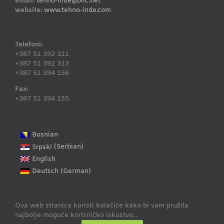
email:
tehno-inde@blic.net
website:
www.tehno-inde.com
Telefoni:
+387 51 392 311
+387 51 392 313
+387 51 394 156
Fax:
+387 51 394 155
Bosnian
Serbian
Srpski
(
)
English
German
Deutsch
(
)
Ova web stranica koristi kolačiće kako bi vam pružila
najbolje moguće korisničko iskustvo...