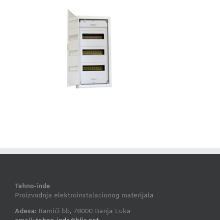
Tehno-inde
Proizvodnja elektroinstalacionog materijala
Adesa:
Ramići bb, 78000 Banja Luka