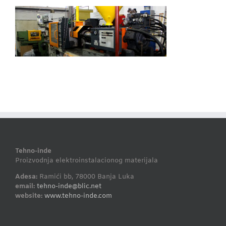
Tehno-inde
Proizvodnja elektroinstalacionog materijala
Adesa:
Ramići bb, 78000 Banja Luka
email:
tehno-inde@blic.net
website:
www.tehno-inde.com